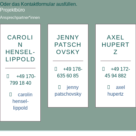
Oder das Kontaktformular ausfüllen.
Projektbüro
Ansprechpartner*innen
CAROLI
JENNY
AXEL
N
PATSCH
HUPERT
HENSEL-
OVSKY
Z
LIPPOLD
+49 178-
+49 172-
635 60 85
45 94 882
+49 170-
799 18 40
jenny
axel
patschovsky
hupertz
carolin
hensel-
lippold